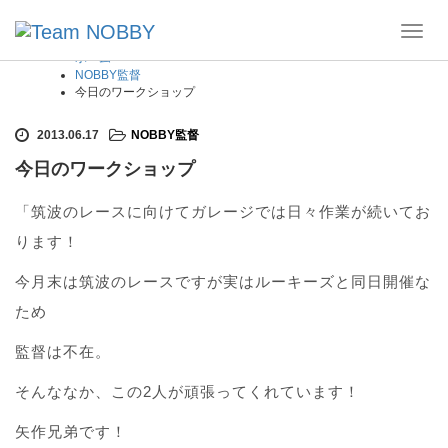
Toggl
navig
ホーム
NOBBY監督
今日のワークショップ
2013.06.17
NOBBY監督
今日のワークショップ
「筑波のレースに向けてガレージでは日々作業が続いてお
ります！
今月末は筑波のレースですが実はルーキーズと同日開催な
ため
監督は不在。
そんななか、この2人が頑張ってくれています！
矢作兄弟です！