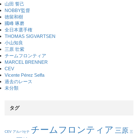
山田 誓己
NOBBY監督
徳留和樹
國峰 啄磨
全日本選手権
THOMAS SIGVARTSEN
小山知良
三原 壮紫
チームフロンティア
MARCEL BRENNER
CEV
Vicente Pérez Selfa
過去のレース
未分類
タグ
チームフロンティア
三原
CEV
アルバセテ
三