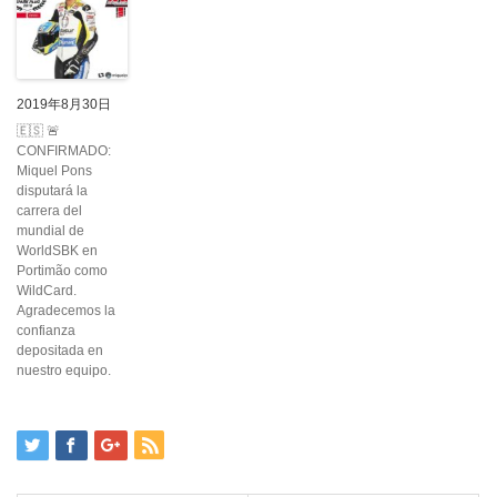
2019年8月30日
🇪🇸 🚨
CONFIRMADO:
Miquel Pons
disputará la
carrera del
mundial de
WorldSBK en
Portimão como
WildCard.
Agradecemos la
confianza
depositada en
nuestro equipo.