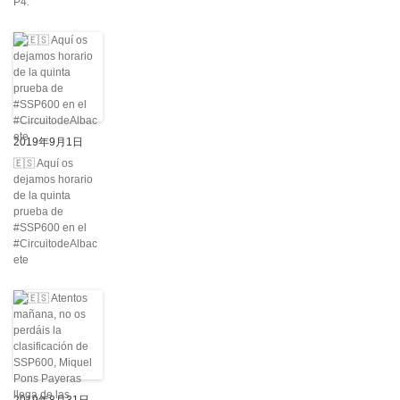
P4.
2019年9月1日
🇪🇸 Aquí os
dejamos horario
de la quinta
prueba de
#SSP600 en el
#CircuitodeAlbac
ete