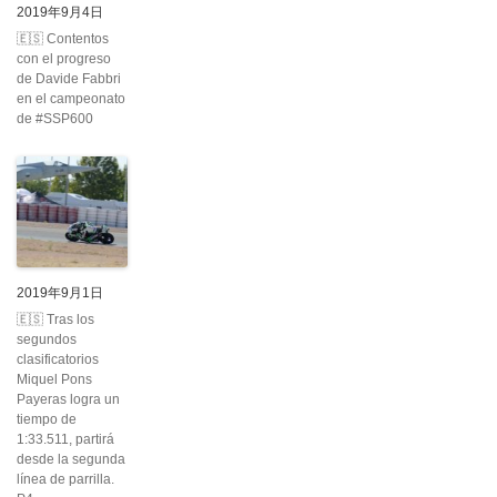
2019年9月4日
🇪🇸 Contentos
con el progreso
de Davide Fabbri
en el campeonato
de #SSP600
2019年9月1日
🇪🇸 Tras los
segundos
clasificatorios
Miquel Pons
Payeras logra un
tiempo de
1:33.511, partirá
desde la segunda
línea de parrilla.