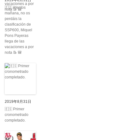
2019年8月31日
🇪🇸 Atentos
mañana, no os
perdáis la
clasificación de
SSP600, Miquel
Pons Payeras
llega de las
vacaciones a por
nota 📝 🎒
2019年8月31日
🇪🇸 Primer
cronometrado
completado.