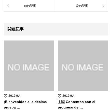
前の記事
次の記事
関連記事
2019.9.4
2019.9.4
¡Bienvenidos a la décima
🇪🇸 Contentos con el
prueba …
progreso de …