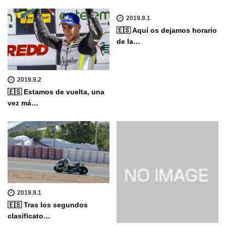
2019.9.1
🇪🇸 Aquí os dejamos horario
de la…
2019.9.2
🇪🇸 Estamos de vuelta, una
vez má…
2019.9.1
🇪🇸 Tras los segundos
clasificato…