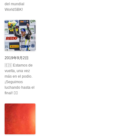
del mundial
WorldSBK!
2019年9月2日
🇪🇸 Estamos de
vuelta, una vez
más en el podio.
¡Seguimos
luchando hasta el
final! ✊🏼