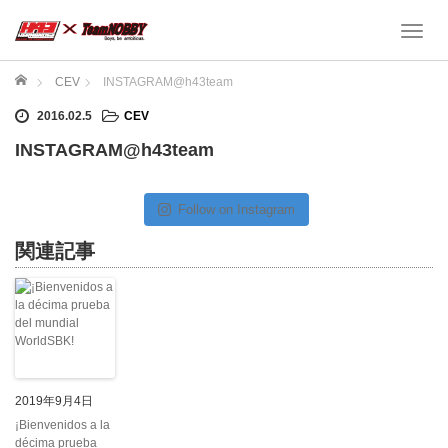
T
o
g
ホーム
CEV
INSTAGRAM@h43team
g
2016.02.5
CEV
l
e
INSTAGRAM@h43team
n
a
v
Follow on Instagram
i
g
関連記事
a
t
i
o
n
2019年9月4日
¡Bienvenidos a la
décima prueba