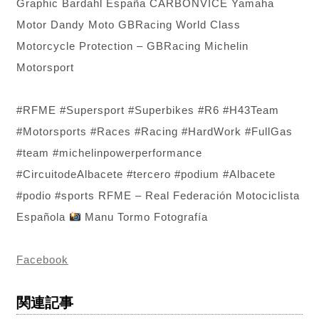
Graphic Bardahl España CARBONVICE Yamaha
Motor Dandy Moto GBRacing World Class
Motorcycle Protection – GBRacing Michelin
Motorsport
#RFME #Supersport #Superbikes #R6 #H43Team
#Motorsports #Races #Racing #HardWork #FullGas
#team #michelinpowerperformance
#CircuitodeAlbacete #tercero #podium #Albacete
#podio #sports RFME – Real Federación Motociclista
Española
Manu Tormo Fotografía
Facebook
関連記事