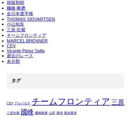
徳留和樹
國峰 啄磨
全日本選手権
THOMAS SIGVARTSEN
小山知良
三原 壮紫
チームフロンティア
MARCEL BRENNER
CEV
Vicente Pérez Selfa
過去のレース
未分類
タグ
チームフロンティア
三原
CEV
アルバセテ
國峰
三原壮紫
國峰啄磨
山田
菊池
菊池寛幸