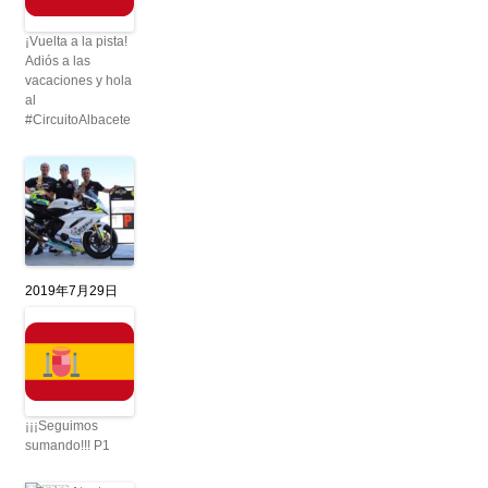
¡Vuelta a la pista!
Adiós a las
vacaciones y hola
al
#CircuitoAlbacete
2019年7月29日
¡¡¡Seguimos
sumando!!! P1