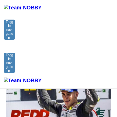
ホーム
CEV
Estamos de vuelta, una vez más en el podio.
¡Seguimos luchando hasta el final!
Togg
le
navi
2019.09.2
CEV
gatio
n
Estamos de vuelta, una vez más en el
podio. ¡Seguimos luchando hasta el final!
Togg
le
navi
gatio
n