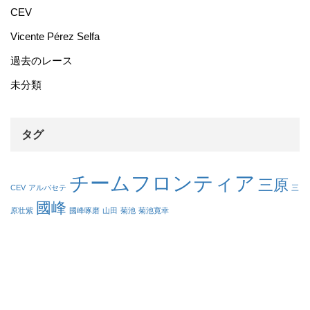
CEV
Vicente Pérez Selfa
過去のレース
未分類
タグ
チームフロンティア
三原
CEV
アルバセテ
三
國峰
原壮紫
國峰啄磨
山田
菊池
菊池寛幸