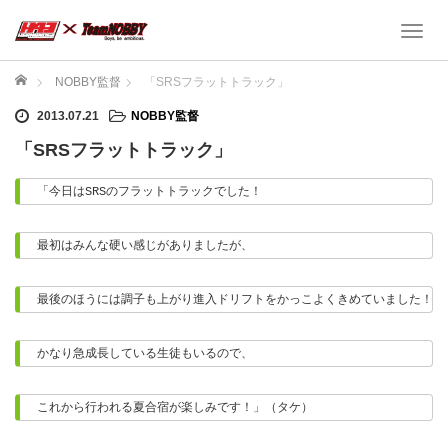
T
o
g
ホーム
NOBBY監督
「SRSフラットトラック」
g
2013.07.21
NOBBY監督
l
e
「SRSフラットトラック」
n
a
「今日はSRSのフラットトラックでした！
v
i
g
最初はみんな硬い感じがありましたが、
a
t
最後のほうには調子も上がり進入ドリフトをかっこよくきめていました！
i
o
n
かなり急成長している生徒もいるので、
これから行われる夏合宿が楽しみです！」（タケ）