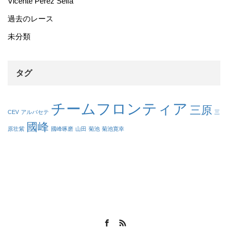
Vicente Pérez Selfa
過去のレース
未分類
タグ
チームフロンティア
三原
CEV
アルバセテ
三
國峰
原壮紫
國峰啄磨
山田
菊池
菊池寛幸
Facebook
RSS