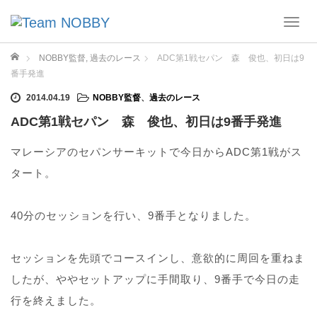
T
o
g
ホーム
NOBBY監督
,
過去のレース
ADC第1戦セパン 森 俊也、初日は9
g
番手発進
l
e
2014.04.19
NOBBY監督
、
過去のレース
n
ADC第1戦セパン 森 俊也、初日は9番手発進
a
v
マレーシアのセパンサーキットで今日からADC第1戦がス
i
g
タート。
a
t
40分のセッションを行い、9番手となりました。
i
o
n
セッションを先頭でコースインし、意欲的に周回を重ねま
したが、ややセットアップに手間取り、9番手で今日の走
行を終えました。