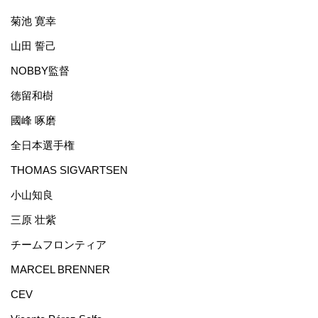
菊池 寛幸
山田 誓己
NOBBY監督
徳留和樹
國峰 啄磨
全日本選手権
THOMAS SIGVARTSEN
小山知良
三原 壮紫
チームフロンティア
MARCEL BRENNER
CEV