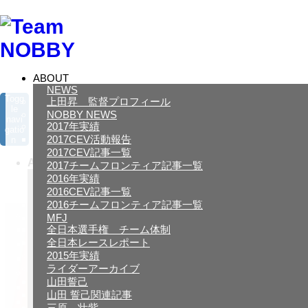
ABOUT
NEWS
Togg
上田昇 監督プロフィール
le
NOBBY NEWS
navi
2017年実績
gatio
ホーム
プロジェクト
2017CEV活動報告
n
2017CEV記事一覧
ABOUT
2017チームフロンティア記事一覧
NEWS
2016年実績
上田昇 監督プロフィール
2016CEV記事一覧
NOBBY NEWS
2016チームフロンティア記事一覧
2017年実績
MFJ
2017CEV活動報告
全日本選手権 チーム体制
全日本レースレポート
2017CEV記事一覧
2015年実績
2017チームフロンティア記事一覧
ライダーアーカイブ
2016年実績
山田誓己
2016CEV記事一覧
山田 誓己関連記事
2016チームフロンティア記事一覧
三原 壮紫