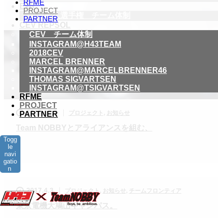
RFME
EWC
PROJECT
世界耐久選手権 チーム体制
PARTNER
CEV REPSOL
CEV チーム体制
INSTAGRAM@H43TEAM
2018CEV
MARCEL BRENNER
INSTAGRAM@MARCELBRENNER46
THOMAS SIGVARTSEN
INSTAGRAM@TSIGVARTSEN
RFME
PROJECT
2017.12.7
プロジェクト
,
お知らせ
PARTNER
Team NOBBYとアライアンスを組む、
Togg
le
navi
gatio
n
2017.4.3
プロジェクト
,
お知らせ
,
チームフロンティア
東京電機大鳩山キャンパス。