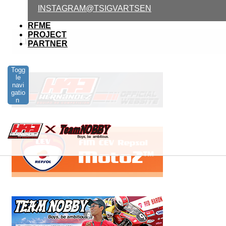
INSTAGRAM@TSIGVARTSEN
RFME
PROJECT
LINK
PARTNER
Togg
le
navi
gatio
n