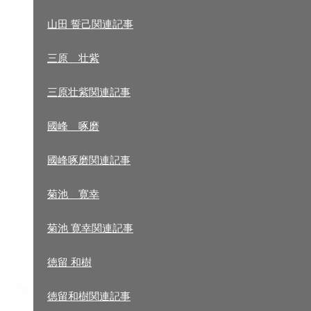
2015年実績
山田 誓己関連記事
ライダーアーカイブ
三原 壮紫
山田誓己
三原壮紫関連記事
山田 誓己関連記事
國峰 啄磨
2017.1.5
2017CEV
,
お知らせ
,
CEV
三原 壮紫
國峰啄磨関連記事
1000ccクラスがなくなり、新しいカテゴリーが増えま
三原壮紫関連記事
菊池 寛幸
國峰 啄磨
菊池 寛幸関連記事
國峰啄磨関連記事
徳留 和樹
菊池 寛幸
徳留和樹関連記事