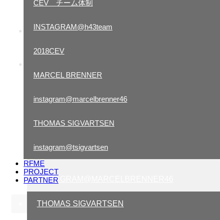
CEV チーム体制
KENNY KOSKINEN
INSTAGRAM@h43team
EWC
世界耐久選手権 チーム体制
2018CEV
CEV REPSOL
MARCEL BRENNER
CEV チーム体制
instagram@marcelbrenner46
INSTAGRAM@H43TEAM
THOMAS SIGVARTSEN
2016.12.26
2018CEV
2017CEV
,
お知らせ
,
CEV
http://www.fimcevrepsol.com/es/c…
instagram@tsigvartsen
MARCEL BRENNER
RFME
PROJECT
INSTAGRAM@MARCELBRENNER46
PARTNER
THOMAS SIGVARTSEN
«
1
2
3