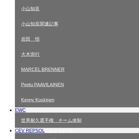
菊池 寛幸関連記事
小山知良
小山知良関連記事
徳留 和樹
岩田 悟
徳留和樹関連記事
大木崇行
小山知良
MARCEL BRENNER
小山知良関連記事
Peetu PAAVILAINEN
岩田 悟
Kenny Koskinen
大木崇行
EWC
MARCEL BRENNER
世界耐久選手権 チーム体制
CEV REPSOL
PEETU PAAVILAINEN