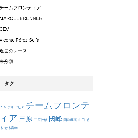
チームフロンティア
MARCEL BRENNER
CEV
Vicente Pérez Selfa
過去のレース
未分類
タグ
チームフロンテ
CEV
アルバセテ
ィア
三原
國峰
三原壮紫
國峰啄磨
山田
菊
池
菊池寛幸