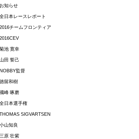
お知らせ
全日本レースレポート
2016チームフロンティア
2016CEV
菊池 寛幸
山田 誓己
NOBBY監督
徳留和樹
國峰 啄磨
全日本選手権
THOMAS SIGVARTSEN
小山知良
三原 壮紫