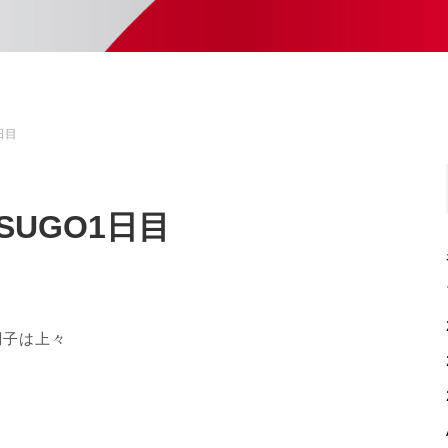
日目
UGO1日目
調子は上々