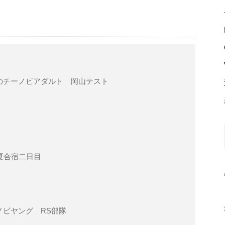
のチーノビアダルト 岡山テスト
S夏合宿二日目
ノビヤング RS部隊