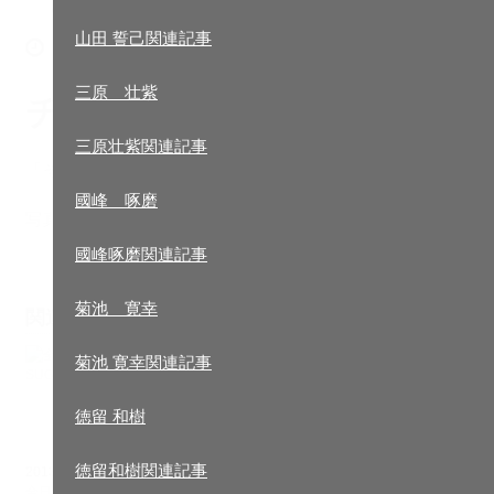
チーノビヤング、レース結果
ライダーアーカイブ
山田 誓己関連記事
2013.08.25
NOBBY監督
、
過去のレース
山田誓己
三原 壮紫
チーノビヤング、レース結果
山田 誓己関連記事
三原壮紫関連記事
「そうしが5位、ユイが11位でした(^^)v
三原 壮紫
國峰 啄磨
写真は片付け中のメカニックのヘクトルさん。お茶目です(^
三原壮紫関連記事
國峰啄磨関連記事
菊池 寛幸
國峰 啄磨
関連記事
菊池 寛幸関連記事
國峰啄磨関連記事
徳留 和樹
菊池 寛幸
徳留和樹関連記事
2013年8月25日
2013年8月24日
2013年8月3日
2014年5月4日
菊池 寛幸関連記事
全日本第6戦
全日本第6戦
「全日本第5戦
いよいよ第1戦が