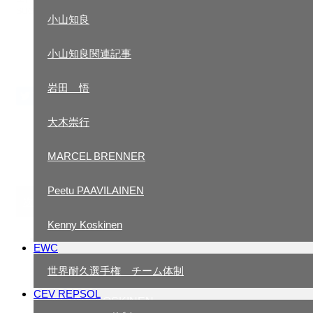
SUGO 決勝4位
SUGO
TRM２＆４ 予選
スタート！
小山知良
徳留 和樹
5番手」
小山知良関連記事
徳留和樹関連記事
岩田 悟
小山知良
Tweet
Share
+1
RSS
大木崇行
小山知良関連記事
MARCEL BRENNER
岩田 悟
Peetu PAAVILAINEN
関連記事
大木崇行
次の記事
Kenny Koskinen
MARCEL BRENNER
2019.6.9
EWC
鈴鹿８時間耐久タイヤテスト
PEETU PAAVILAINEN
世界耐久選手権 チーム体制
CEV REPSOL
KENNY KOSKINEN