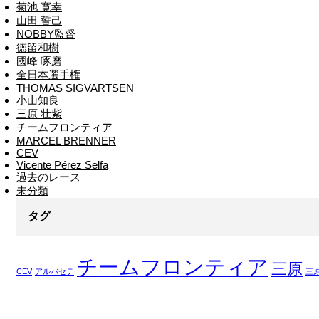
菊池 寛幸
山田 誓己
NOBBY監督
徳留和樹
國峰 啄磨
全日本選手権
THOMAS SIGVARTSEN
小山知良
三原 壮紫
チームフロンティア
MARCEL BRENNER
CEV
Vicente Pérez Selfa
過去のレース
未分類
タグ
チームフロンティア
三原
CEV
アルバセテ
三