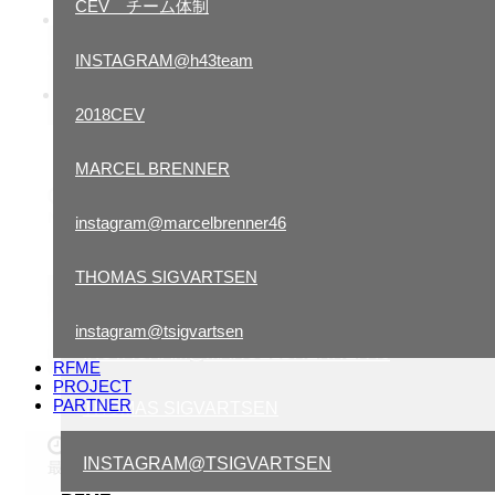
CEV チーム体制
EWC
2017.10.27
世界耐久選手権 チーム体制
マルボロカラーのつなぎ。
INSTAGRAM@h43team
CEV REPSOL
2018CEV
CEV チーム体制
MARCEL BRENNER
INSTAGRAM@H43TEAM
2017.6.15
Nobbyの一番弟子でもあるルーチョ・チェッキネロ。
instagram@marcelbrenner46
2018CEV
THOMAS SIGVARTSEN
2017.5.12
MARCEL BRENNER
20年以上経った今でも語り継がれるライダー
instagram@tsigvartsen
INSTAGRAM@MARCELBRENNER46
RFME
PROJECT
PARTNER
THOMAS SIGVARTSEN
2017.3.18
INSTAGRAM@TSIGVARTSEN
最近、当時のお話がよく出てきます。