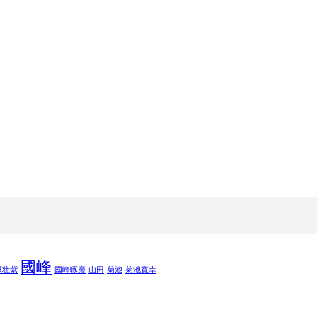
國峰
原壮紫
國峰啄磨
山田
菊池
菊池寛幸