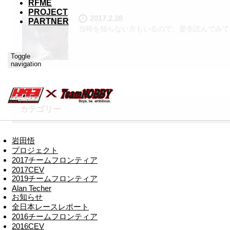
RFME
PROJECT
2017.2.28
PARTNER
当時を知らない方もいるので、是非読んでみて
Toggle
navigation
カテゴリー
岩田悟
プロジェクト
2017チームフロンティア
2017CEV
2019チームフロンティア
Alan Techer
お知らせ
全日本レースレポート
2016チームフロンティア
2016CEV