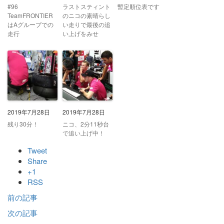
#96
ラストスティント
暫定順位表です
TeamFRONTIER
のニコの素晴らし
はAグループでの
い走りで最後の追
走行
い上げをみせ
2019年7月28日
2019年7月28日
残り30分！
ニコ、2分11秒台
で追い上げ中！
Tweet
Share
+1
RSS
前の記事
次の記事