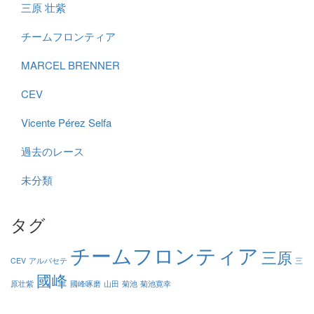
三原 壮紫
チームフロンティア
MARCEL BRENNER
CEV
Vicente Pérez Selfa
過去のレース
未分類
タグ
チームフロンティア
三原
CEV
アルバセテ
三
國峰
原壮紫
國峰啄磨
山田
菊池
菊池寛幸