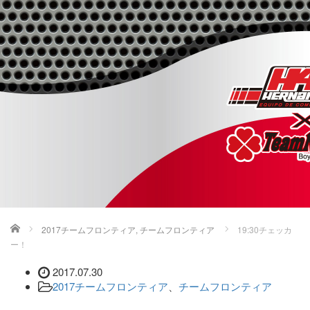
T
o
g
g
l
e
n
a
v
i
g
a
t
i
o
ホーム
2017チームフロンティア
,
チームフロンティア
19:30チェッカ
n
ー！
2017.07.30
2017チームフロンティア
、
チームフロンティア