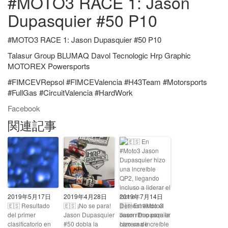
#MOTO3 RACE 1: Jason
Dupasquier #50 P10
#MOTO3 RACE 1: Jason Dupasquier #50 P10
Talasur Group BLUMAQ Davol Tecnologic Hrp Graphic
MOTOREX Powersports
#FIMCEVRepsol #FIMCEValencia #H43Team #Motorsports
#FullGas #CircuitValencia #HardWork
Facebook
関連記事
2019年5月17日
2019年4月28日
2019年7月14日
🇪🇸 Resultado
🇪🇸 ¡No se para!
🇪🇸 En #Moto3
del primer
Jason Dupasquier
Jason Dupasquier
clasificatorio en
#50 dobla la
hizo una increíble