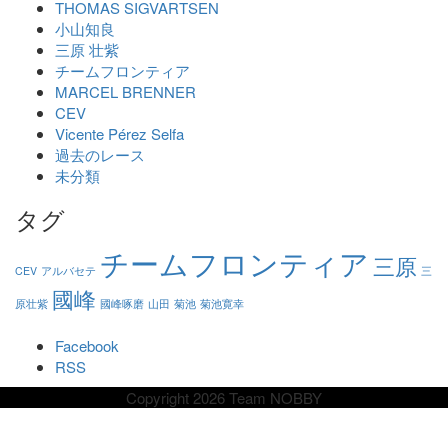
THOMAS SIGVARTSEN
小山知良
三原 壮紫
チームフロンティア
MARCEL BRENNER
CEV
Vicente Pérez Selfa
過去のレース
未分類
タグ
チームフロンティア
三原
CEV
アルバセテ
三
國峰
原壮紫
國峰啄磨
山田
菊池
菊池寛幸
Facebook
RSS
Copyright 2026 Team NOBBY