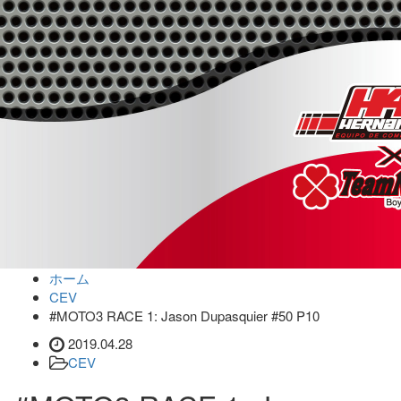
Toggle
navigation
ホーム
CEV
#MOTO3 RACE 1: Jason Dupasquier #50 P10
2019.04.28
CEV