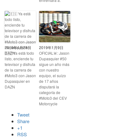
enfrentará a:
2019年4月28日
2019年1月9日
🇪🇸 Ya está todo
OFICIAL🚨: Jason
listo, enciende tu
Dupasquier #50
televisor y disfruta
sigue un año más
de la carrera de
con nuestro
#Moto3 con Jason
equipo, el suizo
Dupasquier en
de 17 años
DAZN ⠀⠀
disputará la
categoría de
#Moto3 del CEV
Motorcycle
Tweet
Share
+1
RSS