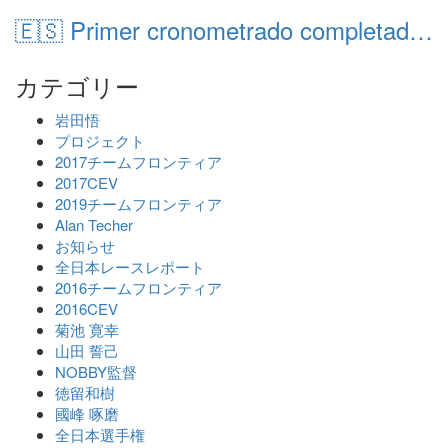
🇪🇸 Primer cronometrado completad…
カテゴリー
岩田悟
プロジェクト
2017チームフロンティア
2017CEV
2019チームフロンティア
Alan Techer
お知らせ
全日本レースレポート
2016チームフロンティア
2016CEV
菊池 寛幸
山田 誓己
NOBBY監督
徳留和樹
國峰 啄磨
全日本選手権