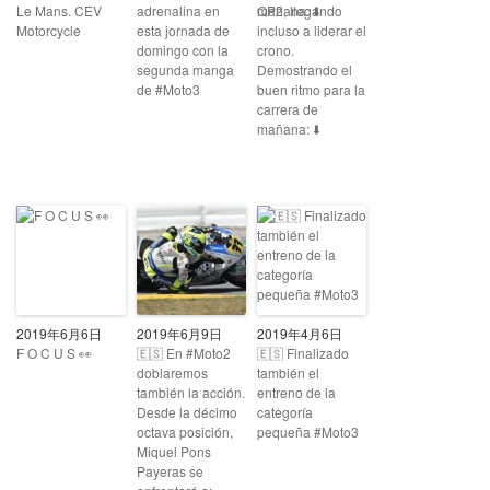
Le Mans. CEV
adrenalina en
QP2, llegando
Motorcycle
esta jornada de
incluso a liderar el
domingo con la
crono.
segunda manga
Demostrando el
de #Moto3 ⠀ ⠀ ⠀
buen ritmo para la
⠀ ⠀ ⠀ ⠀ ⠀ ⠀ ⠀ ⠀
carrera de
⠀ ⠀ ⠀ ⠀ ⠀ ⠀ ⠀
mañana: ⬇️
⠀⠀⠀ ⠀⠀⠀ ⠀⠀⠀
⠀⠀⠀
2019年6月6日
2019年6月9日
2019年4月6日
F O C U S 👀
🇪🇸 En #Moto2
🇪🇸 Finalizado
⠀⠀⠀⠀⠀⠀
doblaremos
también el
⠀⠀⠀⠀⠀⠀⠀⠀⠀
también la acción.
entreno de la
⠀⠀⠀
Desde la décimo
categoría
octava posición,
pequeña #Moto3
Miquel Pons
Payeras se