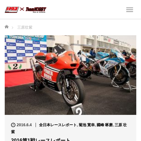
T
o
g
ホーム
三原壮紫
g
l
e
n
a
v
i
g
a
t
i
o
n
2016.6.4
全日本レースレポート
,
菊池 寛幸
,
國峰 啄磨
,
三原 壮
紫
2016第1戦レースレポート