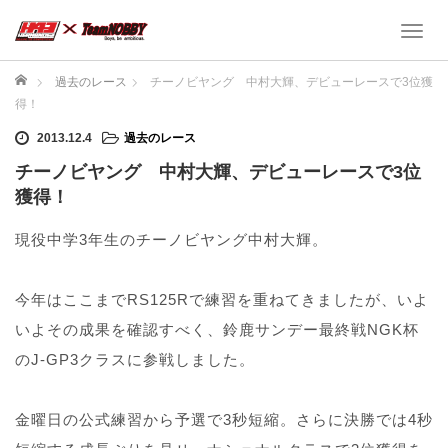
T
o
g
ホーム
過去のレース
チーノビヤング 中村大輝、デビューレースで3位獲
g
得！
l
e
2013.12.4
過去のレース
n
チーノビヤング 中村大輝、デビューレースで3位
a
獲得！
v
i
現役中学3年生のチーノビヤング中村大輝。
g
a
t
今年はここまでRS125Rで練習を重ねてきましたが、いよ
i
o
いよその成果を確認すべく、鈴鹿サンデー最終戦NGK杯
n
のJ-GP3クラスに参戦しました。
金曜日の公式練習から予選で3秒短縮。さらに決勝では4秒