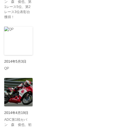
ン 森 俊也、第
1レース5位、第2
レース3位表彰台
獲得！
2014年5月3日
QP
2014年4月19日
ADC第1戦セパ
ン 森 俊也、初