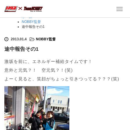
Toggl
navig
ホーム
NOBBY監督
途中報告その1
2013.01.4
NOBBY監督
途中報告その1
激坂を前に、エネルギー補給タイムです！
意外と元気？！ 空元気？！(笑)
よーく見ると、笑顔がちょっと引きつってる？？？(笑)