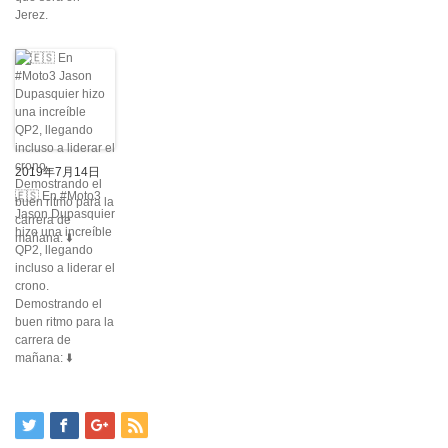
Jerez.
2019年7月14日
🇪🇸 En #Moto3
Jason Dupasquier
hizo una increíble
QP2, llegando
incluso a liderar el
crono.
Demostrando el
buen ritmo para la
carrera de
mañana: ⬇️