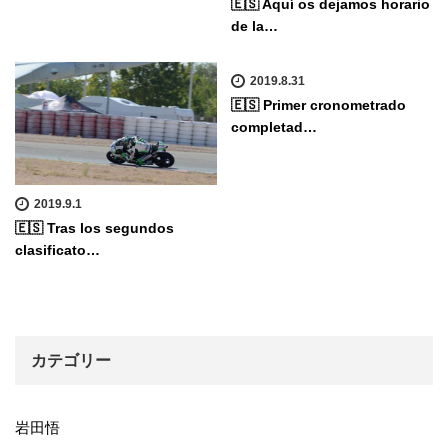
🇪🇸 Aquí os dejamos horario
de la…
2019.8.31
🇪🇸 Primer cronometrado
completad…
2019.9.1
🇪🇸 Tras los segundos
clasificato…
カテゴリー
岩田悟