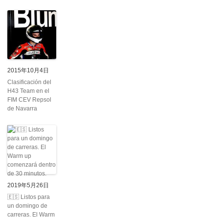
2015年10月4日
Clasificación del
H43 Team en el
FIM CEV Repsol
de Navarra
2019年5月26日
🇪🇸 Listos para
un domingo de
carreras. El Warm