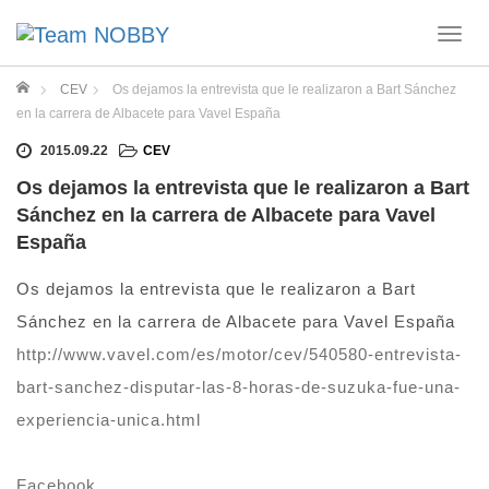
T
o
g
ホーム
CEV
Os dejamos la entrevista que le realizaron a Bart Sánchez
g
en la carrera de Albacete para Vavel España
l
e
2015.09.22
CEV
n
Os dejamos la entrevista que le realizaron a Bart
a
Sánchez en la carrera de Albacete para Vavel
v
España
i
g
Os dejamos la entrevista que le realizaron a Bart
a
t
Sánchez en la carrera de Albacete para Vavel España
i
http://www.vavel.com/es/motor/cev/540580-entrevista-
o
n
bart-sanchez-disputar-las-8-horas-de-suzuka-fue-una-
experiencia-unica.html
Facebook