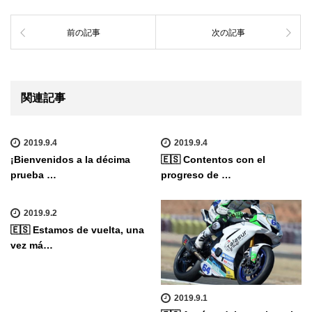
前の記事
次の記事
関連記事
2019.9.4
2019.9.4
¡Bienvenidos a la décima
🇪🇸 Contentos con el
prueba …
progreso de …
2019.9.2
🇪🇸 Estamos de vuelta, una
vez má…
2019.9.1