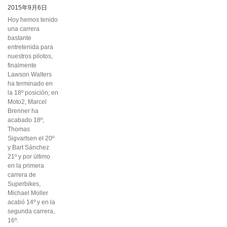
2015年9月6日
Hoy hemos tenido
una carrera
bastante
entretenida para
nuestros pilotos,
finalmente
Lawson Walters
ha terminado en
la 18º posición; en
Moto2, Marcel
Brenner ha
acabado 18º,
Thomas
Sigvartsen el 20º
y Bart Sánchez
21º y por último
en la primera
carrera de
Superbikes,
Michael Moller
acabó 14º y en la
segunda carrera,
16º.