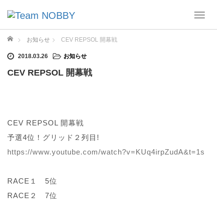
T
o
g
ホーム
お知らせ
CEV REPSOL 開幕戦
g
2018.03.26
お知らせ
l
e
CEV REPSOL 開幕戦
n
a
v
i
g
CEV REPSOL 開幕戦
a
予選4位！グリッド２列目!
t
i
https://www.youtube.com/watch?v=KUq4irpZudA&t=1s
o
n
RACE１ 5位
RACE２ 7位