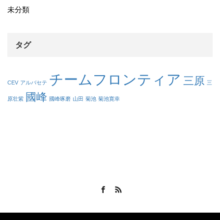
未分類
タグ
チームフロンティア
三原
CEV
アルバセテ
三
國峰
原壮紫
國峰啄磨
山田
菊池
菊池寛幸
Facebook
RSS