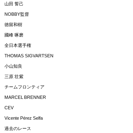
山田 誓己
NOBBY監督
徳留和樹
國峰 啄磨
全日本選手権
THOMAS SIGVARTSEN
小山知良
三原 壮紫
チームフロンティア
MARCEL BRENNER
CEV
Vicente Pérez Selfa
過去のレース