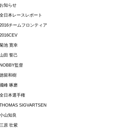
お知らせ
全日本レースレポート
2016チームフロンティア
2016CEV
菊池 寛幸
山田 誓己
NOBBY監督
徳留和樹
國峰 啄磨
全日本選手権
THOMAS SIGVARTSEN
小山知良
三原 壮紫