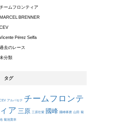
チームフロンティア
MARCEL BRENNER
CEV
Vicente Pérez Selfa
過去のレース
未分類
タグ
チームフロンテ
CEV
アルバセテ
ィア
三原
國峰
三原壮紫
國峰啄磨
山田
菊
池
菊池寛幸