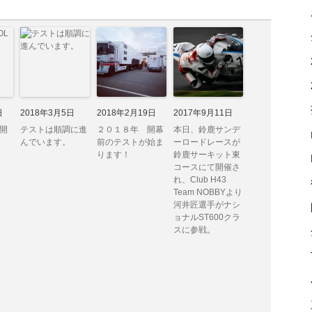
日
2018年3月5日
2018年2月19日
2017年9月11日
 開
テストは順調に進
２０１８年 開幕
本日、鈴鹿サンデ
んでいます。
前のテストが始ま
ーロードレースが
ります！
鈴鹿サーキット東
コースにて開催さ
れ、Club H43
Team NOBBYより
河井匠選手がナシ
ョナルST600クラ
スに参戦。