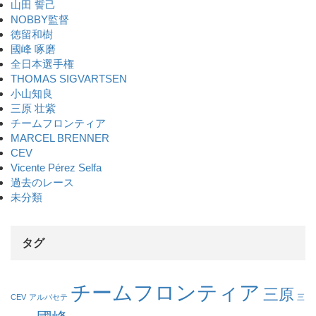
山田 誓己
NOBBY監督
徳留和樹
國峰 啄磨
全日本選手権
THOMAS SIGVARTSEN
小山知良
三原 壮紫
チームフロンティア
MARCEL BRENNER
CEV
Vicente Pérez Selfa
過去のレース
未分類
タグ
チームフロンティア
三原
CEV
アルバセテ
三