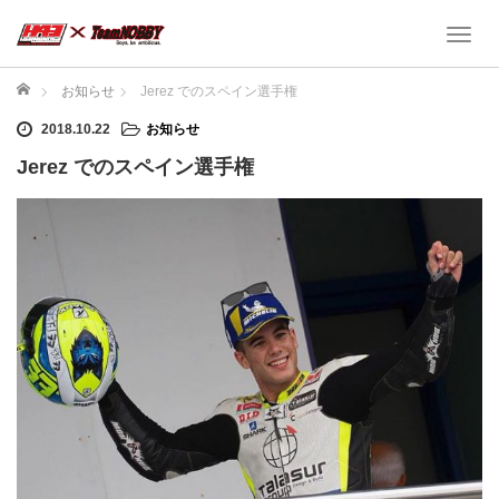
T
o
g
ホーム
お知らせ
Jerez でのスペイン選手権
g
2018.10.22
お知らせ
l
e
Jerez でのスペイン選手権
n
a
v
i
g
a
t
i
o
n