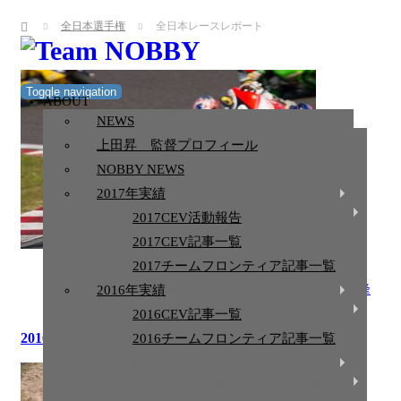
ホーム
全日本選手権
全日本レースレポート
Toggle navigation
ABOUT
ABOUT
NEWS
NEWS
上田昇 監督プロフィール
上田昇 監督プロフィール
NOBBY NEWS
NOBBY NEWS
2017年実績
2017年実績
2017CEV活動報告
2017CEV活動報告
2017CEV記事一覧
2017CEV記事一覧
2017チームフロンティア記事一覧
2016.11.14
2017チームフロンティア記事一覧
全日本レースレポート
,
菊池 寛幸
,
NOBBY監督
,
國峰
2016年実績
啄磨
,
全日本選手権
,
三原 壮紫
2016年実績
2016CEV記事一覧
2016CEV記事一覧
2016年第9戦レースレポート
2016チームフロンティア記事一覧
2016チームフロンティア記事一覧
MFJ
MFJ
全日本選手権 チーム体制