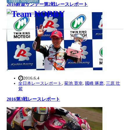
Toggle navigation
2016鈴鹿サンデー第2戦レースレポート
2016.6.4
全日本レースレポート
,
菊池 寛幸
,
國峰 啄磨
,
三原 壮
紫
2016第3戦レースレポート