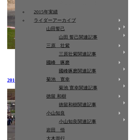
全日本選手権 チーム体制
全日本レースレポート
全日本レースレポート
2015年実績
2015年実績
ライダーアーカイブ
ライダーアーカイブ
山田誓己
山田誓己
山田 誓己関連記事
山田 誓己関連記事
三原 壮紫
三原 壮紫
三原壮紫関連記事
2016.10.4
三原壮紫関連記事
國峰 啄磨
お知らせ
,
全日本レースレポート
,
菊池 寛幸
,
國峰 啄
磨
,
全日本選手権
,
三原 壮紫
國峰 啄磨
國峰啄磨関連記事
國峰啄磨関連記事
菊池 寛幸
2016年第8戦レースレポート
菊池 寛幸
菊池 寛幸関連記事
菊池 寛幸関連記事
徳留 和樹
徳留 和樹
徳留和樹関連記事
徳留和樹関連記事
小山知良
小山知良
小山知良関連記事
小山知良関連記事
岩田 悟
岩田 悟
大木崇行