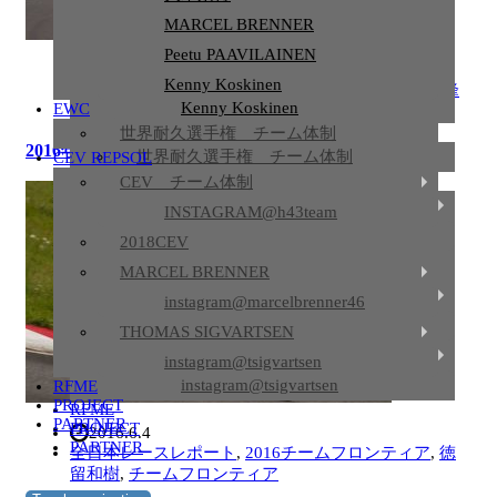
大木崇行
MARCEL BRENNER
MARCEL BRENNER
Peetu PAAVILAINEN
2016.8.21
Peetu PAAVILAINEN
Kenny Koskinen
全日本レースレポート
,
菊池 寛幸
,
NOBBY監督
,
國峰
Kenny Koskinen
EWC
啄磨
,
全日本選手権
,
三原 壮紫
EWC
世界耐久選手権 チーム体制
2016年第6戦レースレポート
世界耐久選手権 チーム体制
CEV REPSOL
CEV REPSOL
CEV チーム体制
CEV チーム体制
INSTAGRAM@h43team
INSTAGRAM@h43team
2018CEV
2018CEV
MARCEL BRENNER
MARCEL BRENNER
instagram@marcelbrenner46
instagram@marcelbrenner46
THOMAS SIGVARTSEN
THOMAS SIGVARTSEN
instagram@tsigvartsen
instagram@tsigvartsen
RFME
PROJECT
RFME
PARTNER
PROJECT
2016.6.4
PARTNER
全日本レースレポート
,
2016チームフロンティア
,
徳
留和樹
,
チームフロンティア